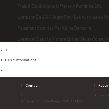
Frais d'Expéditions Offerts À Partir de 29€
Livraison En 2 À 4 Jours Pour Les Articles en S
Paiement Sécurisé Par Carte Bancaire
Livraison Dans le Monde Entier (Nous Consult
Plus d'informations...
Contact
Recen
Aucun art
Adresse :
23 rue de Rungis 75013 PARIS