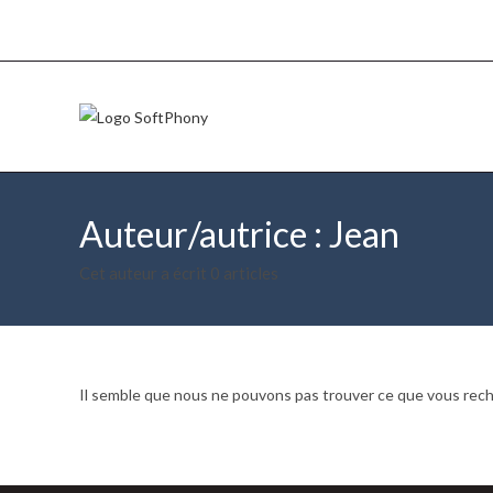
Skip
to
content
Auteur/autrice :
Jean
Cet auteur a écrit 0 articles
Il semble que nous ne pouvons pas trouver ce que vous rec