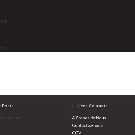
tock
er)
t Posts
Liens Courants
icle trouvé.
A Propos de Nous
Contactez-nous
CGV